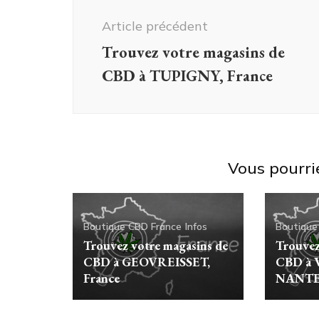
d'article
Article précédent
Trouvez votre magasins de
CBD à TUPIGNY, France
Vous pourri
Boutique CBD France
Infos
Boutique
Trouvez votre magasins de
Trouvez
CBD à GEOVREISSET,
CBD à 
France
NANTEU