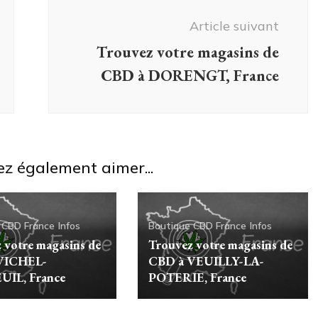
Article suivant
Trouvez votre magasins de
CBD à DORENGT, France
ez également aimer...
 CBD France
Infos
Boutique CBD France
Infos
 votre magasins de
Trouvez votre magasins de
VICHEL-
CBD à VEUILLY-LA-
IL, France
POTERIE, France