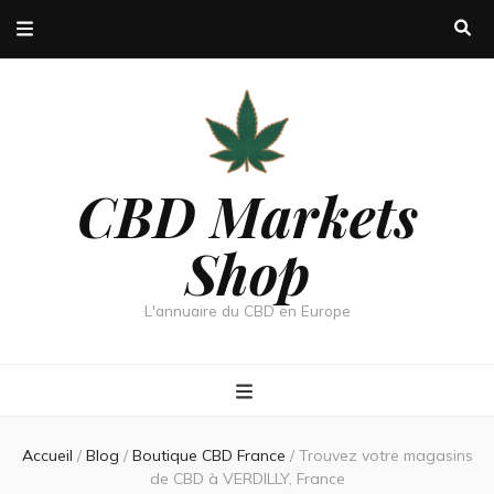
CBD Markets
Shop
L'annuaire du CBD en Europe
Accueil
/
Blog
/
Boutique CBD France
/
Trouvez votre magasins
de CBD à VERDILLY, France