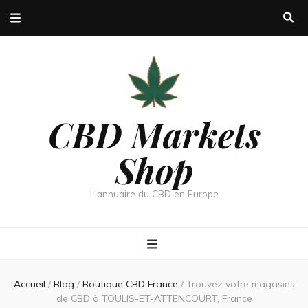
CBD Markets
Shop
L'annuaire du CBD en Europe
Accueil
/
Blog
/
Boutique CBD France
/
Trouvez votre magasins
de CBD à TOULIS-ET-ATTENCOURT, France