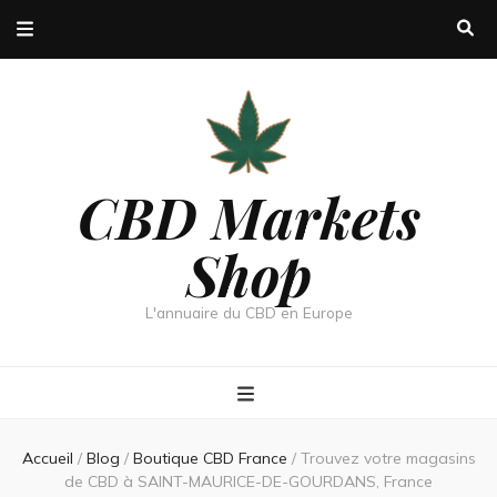
CBD Markets
Shop
L'annuaire du CBD en Europe
Accueil
/
Blog
/
Boutique CBD France
/
Trouvez votre magasins
de CBD à SAINT-MAURICE-DE-GOURDANS, France