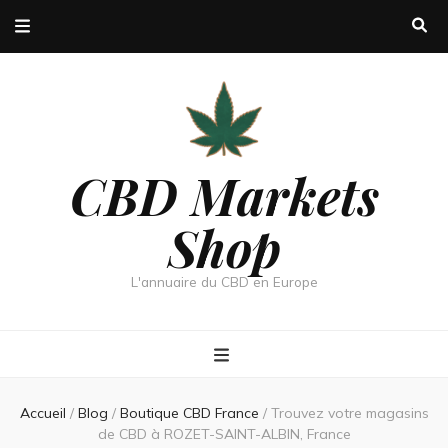
CBD Markets
Shop
L'annuaire du CBD en Europe
Accueil
/
Blog
/
Boutique CBD France
/
Trouvez votre magasins
de CBD à ROZET-SAINT-ALBIN, France