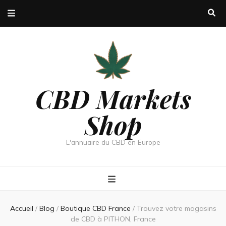
CBD Markets
Shop
L'annuaire du CBD en Europe
Accueil
/
Blog
/
Boutique CBD France
/
Trouvez votre magasins
de CBD à PITHON, France