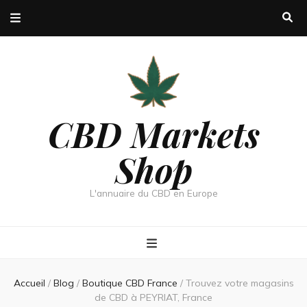
CBD Markets
Shop
L'annuaire du CBD en Europe
Accueil
/
Blog
/
Boutique CBD France
/
Trouvez votre magasins
de CBD à PEYRIAT, France