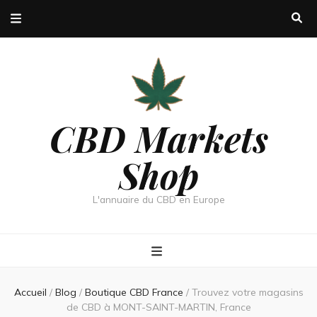
CBD Markets
Shop
L'annuaire du CBD en Europe
Accueil
/
Blog
/
Boutique CBD France
/
Trouvez votre magasins
de CBD à MONT-SAINT-MARTIN, France