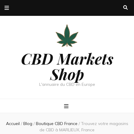
CBD Markets
Shop
L'annuaire du CBD en Europe
Accueil
/
Blog
/
Boutique CBD France
/
Trouvez votre magasins
de CBD à MARLIEUX, France