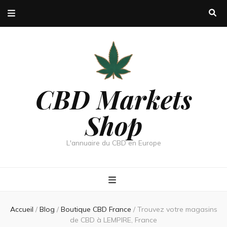
CBD Markets
Shop
L'annuaire du CBD en Europe
Accueil
/
Blog
/
Boutique CBD France
/
Trouvez votre magasins
de CBD à LEMPIRE, France