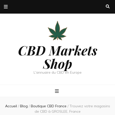
CBD Markets
Shop
L'annuaire du CBD en Europe
Accueil
/
Blog
/
Boutique CBD France
/
Trouvez votre magasins
de CBD à GROSLEE, France