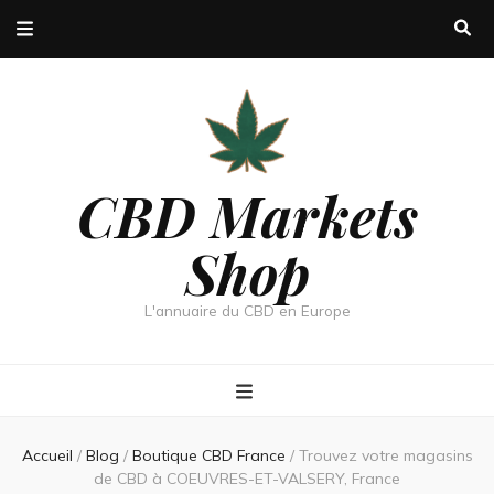
CBD Markets
Shop
L'annuaire du CBD en Europe
Accueil
/
Blog
/
Boutique CBD France
/
Trouvez votre magasins
de CBD à COEUVRES-ET-VALSERY, France